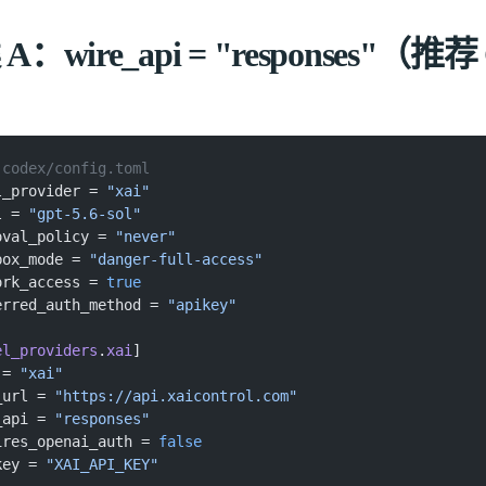
A：wire_api = "responses"（推荐
.codex/config.toml
l_provider =
 "xai"
l =
 "gpt-5.6-sol"
oval_policy =
 "never"
box_mode =
 "danger-full-access"
ork_access =
 true
erred_auth_method =
 "apikey"
el_providers
.
xai
]
 =
 "xai"
_url =
 "https://api.xaicontrol.com"
_api =
 "responses"
ires_openai_auth =
 false
key =
 "XAI_API_KEY"