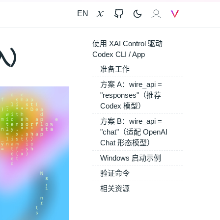
EN
X
GitHub
𝐗𝐀𝐈
V
使用 XAI Control 驱动
接入）
Codex CLI / App
准备工作
方案 A：wire_api =
"responses"（推荐
Codex 模型）
方案 B：wire_api =
"chat"（适配 OpenAI
Chat 形态模型）
Windows 启动示例
验证命令
相关资源