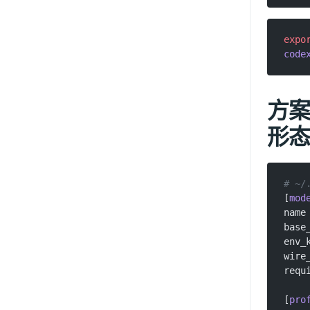
expo
code
方案 
形态
# ~/
[
mod
name
base
env_
wire
requ
[
pro