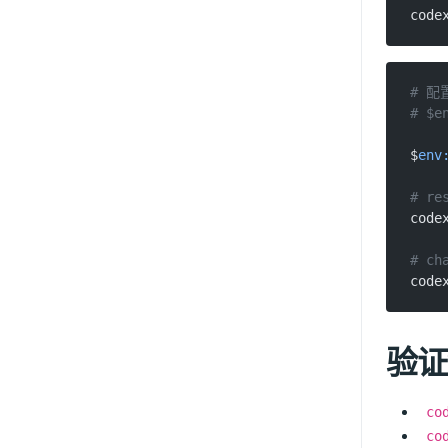
code
# 配
# $e
$
env
# re
code
# ch
code
验证
co
co