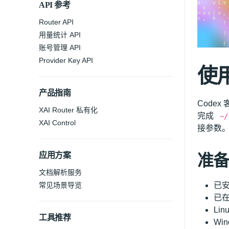
API 参考
Router API
用量统计 API
账号管理 API
Provider Key API
使用 
产品指南
Codex
XAI Router 私有化
完成
~/
XAI Control
接参数
应用方案
准备
文档解析服务
常见场景导览
已安装
已在
Li
工具推荐
Wi