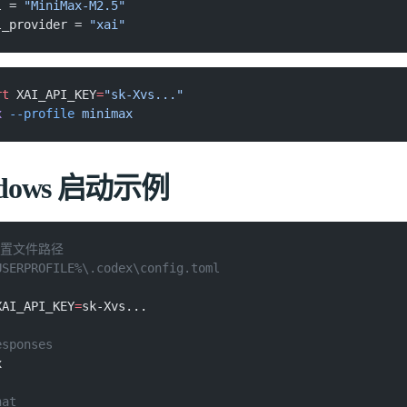
l =
 "MiniMax-M2.5"
l_provider =
 "xai"
rt
 XAI_API_KEY
=
"sk-Xvs..."
x
 --profile
 minimax
dows 启动示例
配置文件路径
USERPROFILE%\.codex\config.toml
XAI_API_KEY
=
sk-Xvs...
esponses
x
hat