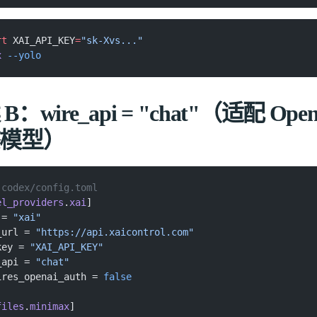
rt
 XAI_API_KEY
=
"sk-Xvs..."
x
 --yolo
B：wire_api = "chat"（适配 Open
模型）
.codex/config.toml
el_providers
.
xai
]
 =
 "xai"
_url =
 "https://api.xaicontrol.com"
key =
 "XAI_API_KEY"
_api =
 "chat"
ires_openai_auth =
 false
files
.
minimax
]