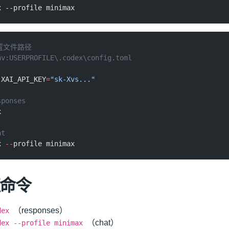
x --profile minimax
置文件路径
nv:USERPROFILE\.codex\config.toml
:
XAI_API_KEY
=
"sk-Xvs..."
sponses
x
at
x 
--
profile minimax
命令
（responses）
dex
（chat）
dex --profile minimax