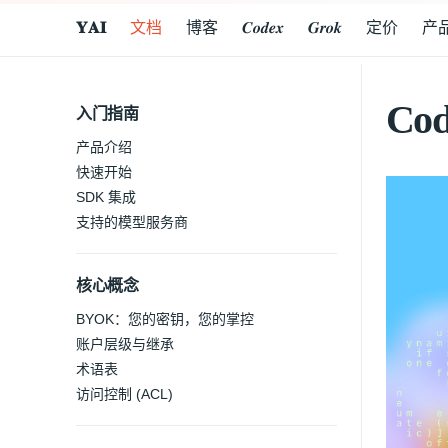
𝐘𝐀𝐈
文档
博客
𝑪𝒐𝒅𝒆𝒙
𝑮𝒓𝒐𝒌
定价
产
Co
入门指南
产品介绍
快速开始
SDK 集成
支持的模型服务商
核心概念
BYOK：您的密钥，您的掌控
账户层级与继承
术语表
访问控制 (ACL)