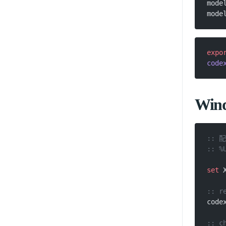
mode
mode
expo
code
Win
:: 
:: %
set
 
:: r
code
:: c