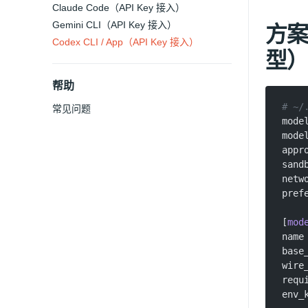
Claude Code（API Key 接入）
Gemini CLI（API Key 接入）
方案 
Codex CLI / App（API Key 接入）
型）
帮助
# ~/
常见问题
mode
mode
appr
sand
netw
pref
[
mod
name
base
wire
requ
env_