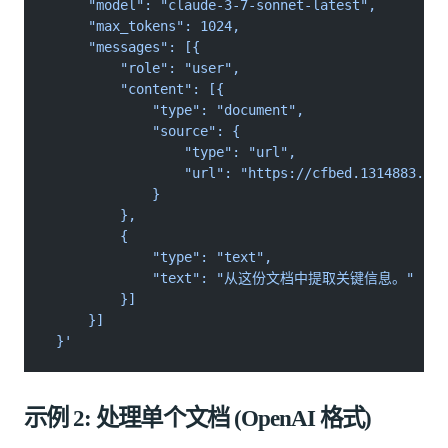
     "model": "claude-3-7-sonnet-latest",
     "max_tokens": 1024,
     "messages": [{
         "role": "user",
         "content": [{
             "type": "document",
             "source": {
                 "type": "url",
                 "url": "https://cfbed.1314883.xyz
             }
         },
         {
             "type": "text",
             "text": "从这份文档中提取关键信息。"
         }]
     }]
 }'
示例 2: 处理单个文档 (OpenAI 格式)