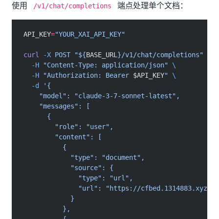
使用
端点处理单个文档：
/v1/chat/completions
API_KEY
=
"YOUR_XAI_API_KEY"
curl
 -X
 POST "${
BASE_URL
}/v1/chat/completions"
 \
  -H
 "Content-Type: application/json"
 \
  -H
 "Authorization: Bearer 
$API_KEY
"
 \
  -d
 '{
    "model": "claude-3-7-sonnet-latest",
    "messages": [
      {
        "role": "user",
        "content": [
          {
            "type": "document",
            "source": {
              "type": "url",
              "url": "https://cfbed.1314883.xyz/fi
            }
          },