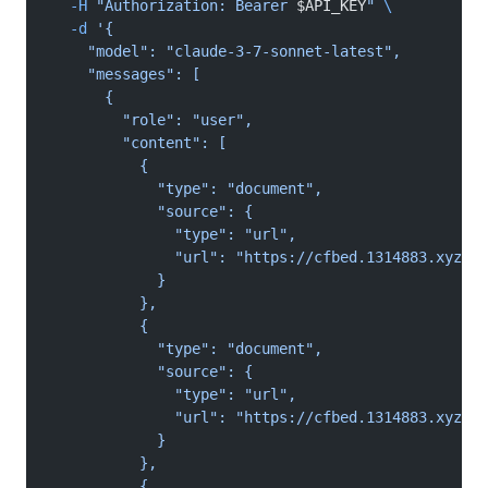
  -H
 "Authorization: Bearer 
$API_KEY
"
 \
  -d
 '{
    "model": "claude-3-7-sonnet-latest",
    "messages": [
      {
        "role": "user",
        "content": [
          {
            "type": "document",
            "source": {
              "type": "url",
              "url": "https://cfbed.1314883.xyz/fi
            }
          },
          {
            "type": "document",
            "source": {
              "type": "url",
              "url": "https://cfbed.1314883.xyz/fi
            }
          },
          {