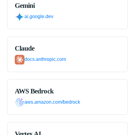
Gemini
ai.google.dev
Claude
docs.anthropic.com
AWS Bedrock
aws.amazon.com/bedrock
Vertex AI