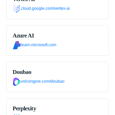
cloud.google.com/vertex-ai
Azure AI
learn.microsoft.com
Doubao
volcengine.com/doubao
Perplexity