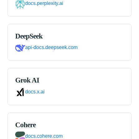
docs.perplexity.ai
DeepSeek
api-docs.deepseek.com
Grok AI
docs.x.ai
Cohere
docs.cohere.com