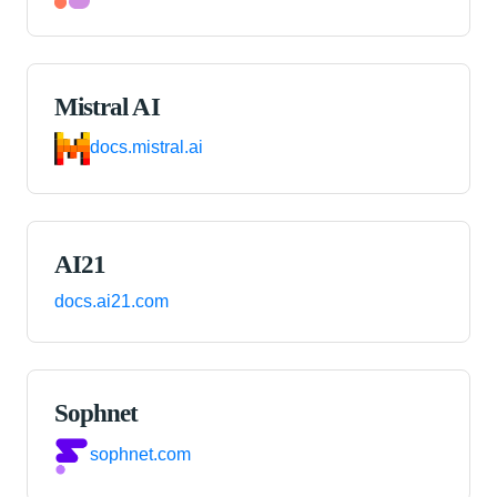
Mistral AI
docs.mistral.ai
AI21
docs.ai21.com
Sophnet
sophnet.com