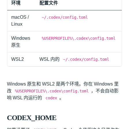
环境
配置文件
macOS /
~/.codex/config.toml
Linux
Windows
%USERPROFILE%\.codex\config.toml
原生
WSL2
WSL 内的
~/.codex/config.toml
Windows 原生和 WSL2 是两个环境。你在 Windows 里
改
，不会自动影
%USERPROFILE%\.codex\config.toml
响 WSL 内运行的
。
codex
CODEX_HOME