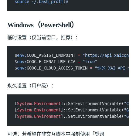
source
 ~/.bash_profile
Windows（PowerShell）
临时设置（仅当前窗口，推荐）：
$
env:
CODE_ASSIST_ENDPOINT
 =
 "https://api.xaicontro
$
env:
GOOGLE_GENAI_USE_GCA
 =
 "true"
$
env:
GOOGLE_CLOUD_ACCESS_TOKEN
 =
 "你的 XAI API Key
永久设置（用户级）：
[
System.Environment
]::SetEnvironmentVariable(
"CODE
[
System.Environment
]::SetEnvironmentVariable(
"GOOG
[
System.Environment
]::SetEnvironmentVariable(
"GOOG
可选：若希望在非交互脚本中强制使用「登录