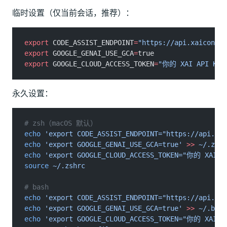
临时设置（仅当前会话，推荐）：
export
 CODE_ASSIST_ENDPOINT
=
"https://api.xaicontro
export
 GOOGLE_GENAI_USE_GCA
=
true
export
 GOOGLE_CLOUD_ACCESS_TOKEN
=
"你的 XAI API Key
永久设置：
# zsh（macOS 默认）
echo
 'export CODE_ASSIST_ENDPOINT="https://api.xai
echo
 'export GOOGLE_GENAI_USE_GCA=true'
 >>
 ~/.zshr
echo
 'export GOOGLE_CLOUD_ACCESS_TOKEN="你的 XAI A
source
 ~/.zshrc
# bash
echo
 'export CODE_ASSIST_ENDPOINT="https://api.xai
echo
 'export GOOGLE_GENAI_USE_GCA=true'
 >>
 ~/.bash
echo
 'export GOOGLE_CLOUD_ACCESS_TOKEN="你的 XAI A