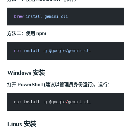
brew
 install gemini-cli
方法二：使用 npm
npm
 install
 -g
 @google/gemini-cli
Windows 安装
打开
PowerShell (建议以管理员身份运行)
，运行：
npm install 
-
g @google
/
gemini
-
cli
Linux 安装