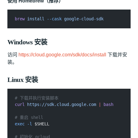
使用 Homebrew（推荐）
brew
 install
 --cask
 google-cloud-sdk
Windows 安装
访问
https://cloud.google.com/sdk/docs/install
下载并安
装。
Linux 安装
# 下载并执行安装脚本
curl
 https://sdk.cloud.google.com
 |
 bash
# 重启 shell
exec -l
 $SHELL
# 初始化 gcloud