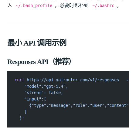
入
，必要时也补到
。
~/.bash_profile
~/.bashrc
最小 API 调用示例
Responses API（推荐）
curl
 https://api.xairouter.com/v1/responses
   -H
 "
    "model":"gpt-5.4",
    "stream": false,
    "input":[
      {"type":"message","role":"user","conten
    ]
  }'