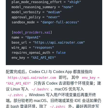
plan_mode_reasoning_effort =
 "xhigh"
model_reasoning_summary =
 "none"
model_verbosity =
 "medium"
approval_policy =
 "never"
sandbox_mode =
 "danger-full-access"
[
model_providers
.
xai
]
name =
 "OpenAI"
base_url =
 "https://api.xairouter.com"
wire_api =
 "responses"
requires_openai_auth =
 false
env_key =
 "XAI_API_KEY"
配置完成后，Codex CLI 与 Codex App 都直接指向
即可。 其中
https://api.xairouter.com
env_key =
只告诉 Codex 去读取哪个环境变量；建
"XAI_API_KEY"
议 Linux 写入
、macOS 优先写入
~/.bashrc
，Windows 写入用户环境变量后再重开终
~/.zshrc
端。部分较老的 macOS、旧终端或某些 IDE 会话如果仍
走 bash 登录环境，除了
外，最好再同步写
~/.zshrc