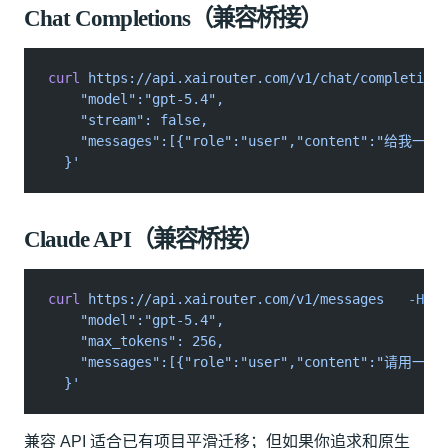
Chat Completions（兼容桥接）
curl
 https://api.xairouter.com/v1/chat/completions
    "model":"gpt-5.4",
    "stream": false,
    "messages":[{"role":"user","content":"给
  }'
Claude API（兼容桥接）
curl
 https://api.xairouter.com/v1/messages
   -H
 "x
    "model":"gpt-5.4",
    "max_tokens": 256,
    "messages":[{"role":"user","content":"
  }'
兼容 API 适合已有项目平滑迁移；但如果你追求和原生