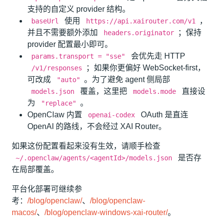
支持的自定义 provider 结构。
使用
，
baseUrl
https://api.xairouter.com/v1
并且不需要额外添加
；保持
headers.originator
provider 配置最小即可。
会优先走 HTTP
params.transport = "sse"
；如果你更偏好 WebSocket-first，
/v1/responses
可改成
。为了避免 agent 侧局部
"auto"
覆盖，这里把
直接设
models.json
models.mode
为
。
"replace"
OpenClaw 内置
OAuth 是直连
openai-codex
OpenAI 的路线，不会经过 XAI Router。
如果这份配置看起来没有生效，请顺手检查
是否存
~/.openclaw/agents/<agentId>/models.json
在局部覆盖。
平台化部署可继续参
考：
/blog/openclaw/
、
/blog/openclaw-
macos/
、
/blog/openclaw-windows-xai-router/
。