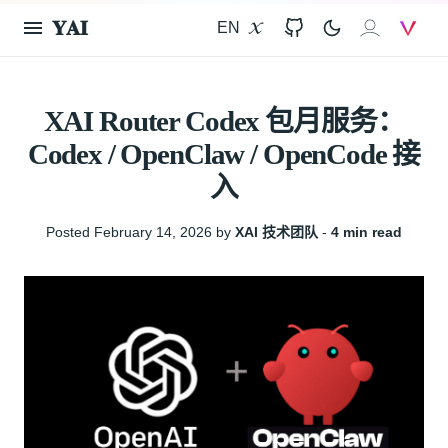
𝐘𝐀𝐈
EN
X
GitHub
𝐗𝐀𝐈
V
XAI Router Codex 包月服务：
Codex / OpenClaw / OpenCode 接
入
Posted February 14, 2026 by
XAI 技术团队
‐
4 min read