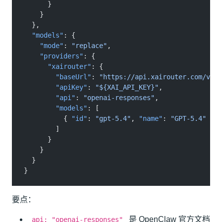
      }
    }
  },
  "models"
: {
    "mode"
:
 "replace"
,
    "providers"
: {
      "xairouter"
: {
        "baseUrl"
:
 "https://api.xairouter.com/v1"
,
        "apiKey"
:
 "${XAI_API_KEY}"
,
        "api"
:
 "openai-responses"
,
        "models"
: [
          {
 "id"
:
 "gpt-5.4"
,
 "name"
:
 "GPT-5.4"
 }
        ]
      }
    }
  }
}
要点：
是 OpenClaw 官方文档
api: "openai-responses"