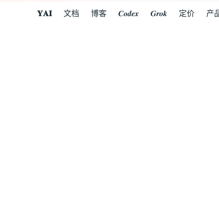
𝐘𝐀𝐈
文档
博客
𝑪𝒐𝒅𝒆𝒙
𝑮𝒓𝒐𝒌
定价
产