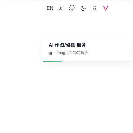
EN
X
GitHub
𝐗𝐀𝐈
V